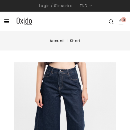
Login
/
S'inscrire
TND
0
Accueil
Short