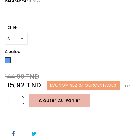
Référence:
10359
Taille
Couleur
Bleu
144,90 TND
115,92 TND
ÉCONOMISEZ %POURCENTAGE%
TTC
Ajouter Au Panier