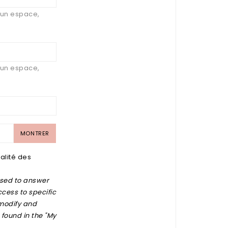
 d'un espace,
 d'un espace,
MONTRER
alité des
used to answer
ccess to specific
 modify and
 found in the "My