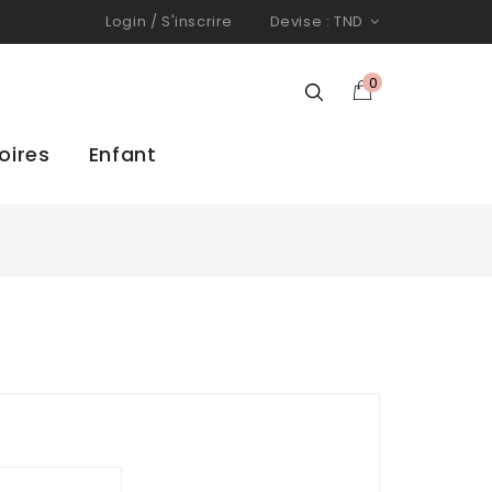
Login
/
S'inscrire
Devise :
TND
0
oires
Enfant