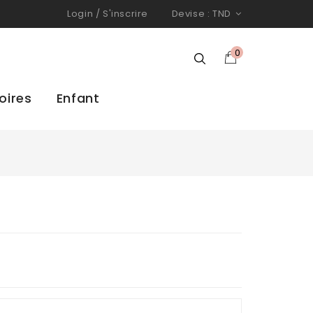
Login
/
S'inscrire
Devise :
TND
0
oires
Enfant