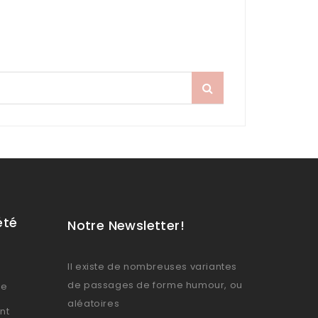
été
Notre Newsletter!
Il existe de nombreuses variantes
de passages de forme humour, ou
se
aléatoires
nt