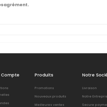
désagrément.
e Compte
Produits
Notre Soci
tions
Promotions
Livraison
nelles
Nouveaux produits
Notre Entrepri
ndes
Meilleures ventes
Secure payme