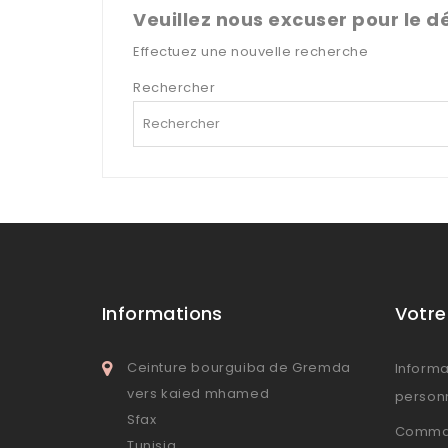
Veuillez nous excuser pour le 
Effectuez une nouvelle recherche
Rechercher
Informations
Votr
Ceinture bourguiba de Gremda
Informa
vers kaied mhamed
person
Sfax
Comma
Tunisia