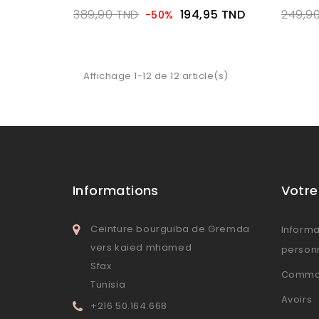
389,90 TND
194,95 TND
249,9
-50%
Affichage 1-12 de 12 article(s)
Informations
Votr
Ceinture bourguiba de Gremda
Informa
vers kaied mhamed
person
Sfax
Comma
Tunisia
Avoirs
+216 50.164.668