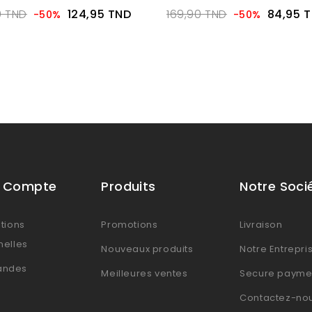
0 TND
124,95 TND
169,90 TND
84,95 
-50%
-50%
e Compte
Produits
Notre Soci
tions
Promotions
Livraison
nelles
Nouveaux produits
Notre Entrepri
ndes
Meilleures ventes
Secure payme
Contactez-no