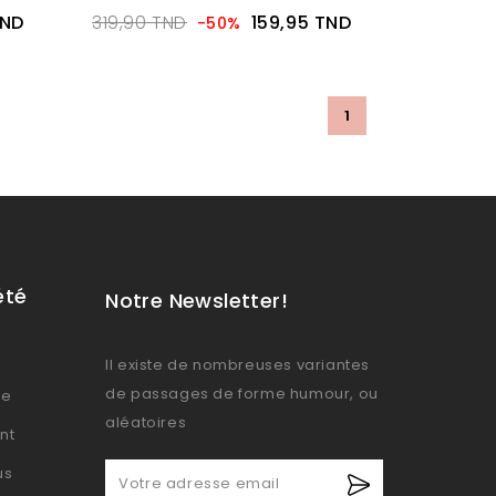
TND
319,90 TND
159,95 TND
-50%
1
été
Notre Newsletter!
Il existe de nombreuses variantes
de passages de forme humour, ou
se
aléatoires
nt
us