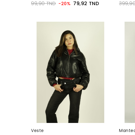
99,90 TND
79,92 TND
399,9
-20%
Veste
Mante