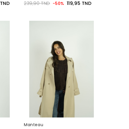
 TND
239,90 TND
119,95 TND
-50%
Manteau