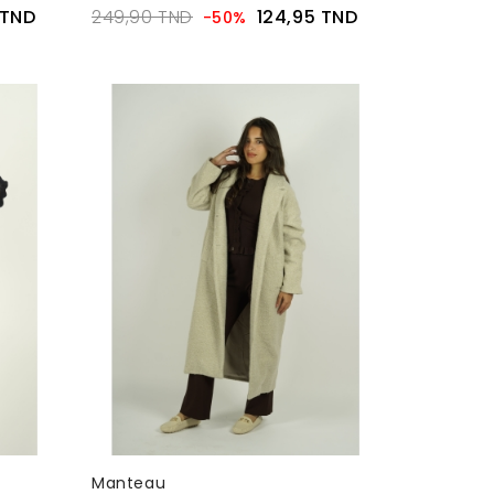
 TND
249,90 TND
124,95 TND
-50%
Manteau