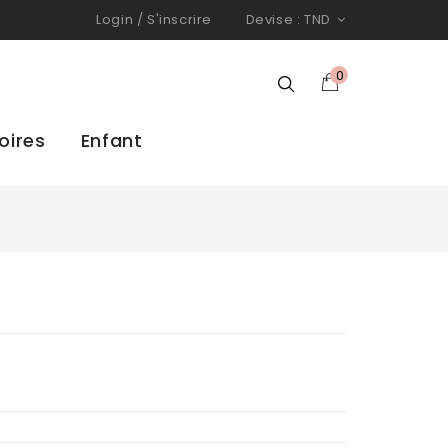
Login
/
S'inscrire
Devise :
TND
0
oires
Enfant