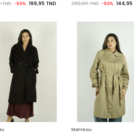
0 TND
199,95 TND
289,90 TND
144,95
-50%
-50%
au
Manteau