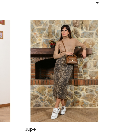

Jupe