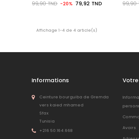
99,90 TND
79,92 TND
99,90
-20%
Affichage 1-4 de 4 article(s)
Informations
Votr
Ceinture bourguiba de Gremda
Informa
vers kaied mhamed
person
Sfax
Comma
Tunisia
Avoirs
+216 50.164.668
Adress