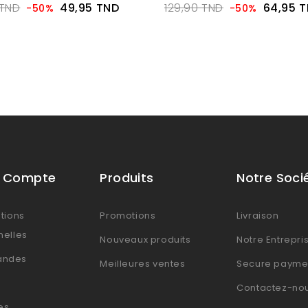
 TND
49,95 TND
129,90 TND
64,95 
-50%
-50%
e Compte
Produits
Notre Soci
tions
Promotions
Livraison
nelles
Nouveaux produits
Notre Entrepri
ndes
Meilleures ventes
Secure payme
Contactez-no
es