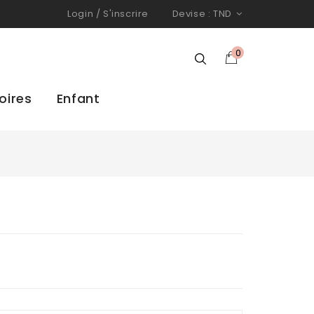
Login
/
S'inscrire
Devise :
TND
0
oires
Enfant