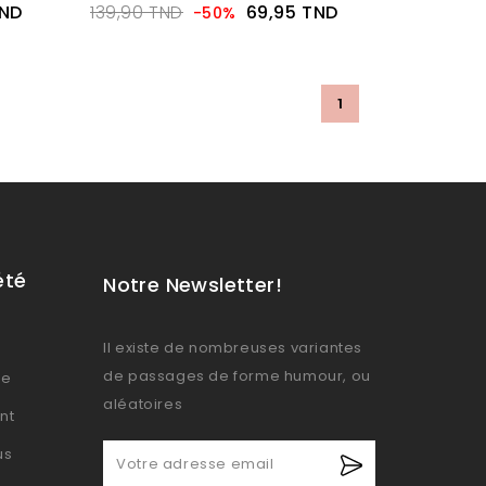
TND
139,90 TND
69,95 TND
-50%
1
été
Notre Newsletter!
Il existe de nombreuses variantes
de passages de forme humour, ou
se
aléatoires
nt
us