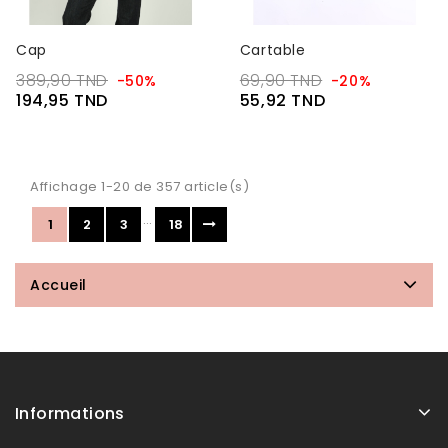
Cap
Cartable
389,90 TND
69,90 TND
-50%
-20%
194,95 TND
55,92 TND
Affichage 1-20 de 357 article(s)
…
1
2
3
18
Accueil
Informations