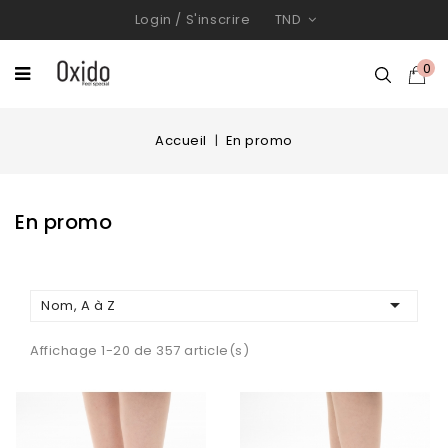
Login
/
S'inscrire
TND
0
Accueil
En promo
En promo

Nom, A à Z
Affichage 1-20 de 357 article(s)