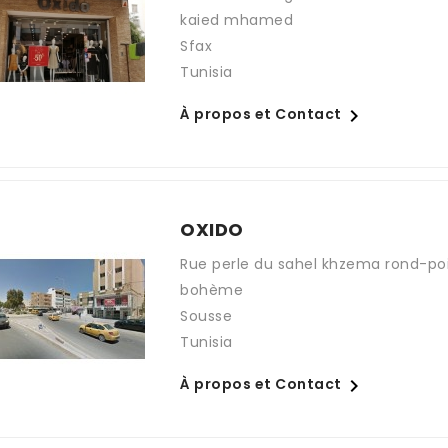
kaied mhamed
Sfax
Tunisia

À propos et Contact
OXIDO
Rue perle du sahel khzema rond-poi
bohème
Sousse
Tunisia

À propos et Contact