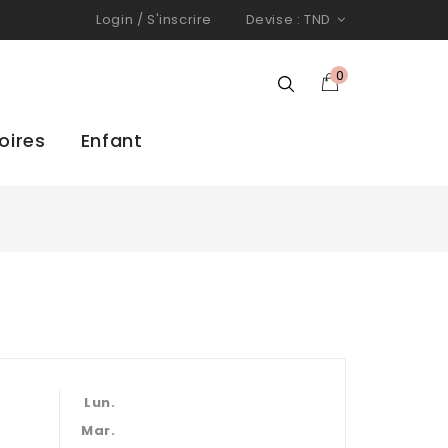
Login
/
S'inscrire
Devise :
TND
0
oires
Enfant
Lun.
Mar.
s