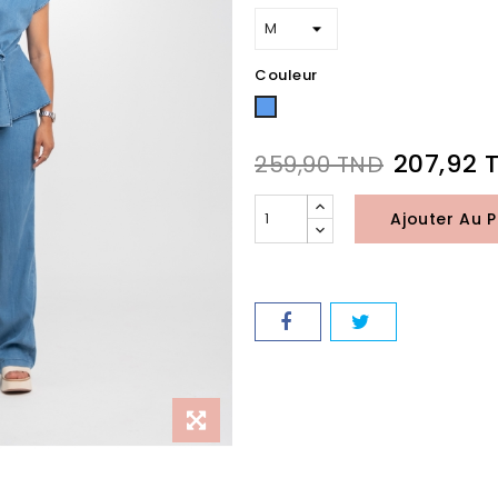
Couleur
Bleu
207,92 
259,90 TND
Ajouter Au P