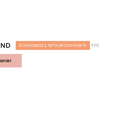
TND
ÉCONOMISEZ %POURCENTAGE%
TTC
anier