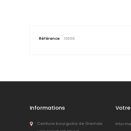
Référence
10656
Informations
Votr
Ceinture bourguiba de Gremda
Informa