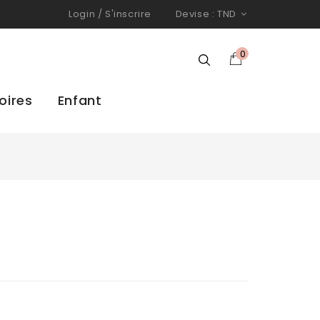
Login
/
S'inscrire
Devise :
TND
0
oires
Enfant