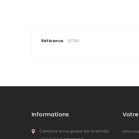
Référence
10793
Informations
Votr
Ceinture bourguiba de Gremda
Informa