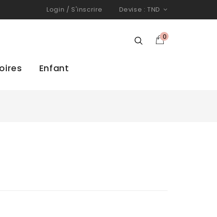
Login
/
S'inscrire
Devise :
TND
0
oires
Enfant