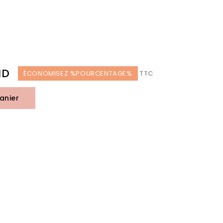
ND
ÉCONOMISEZ %POURCENTAGE%
TTC
anier