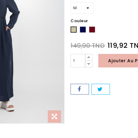
Couleur
bleu
bordeaux
Taupe
nuit
119,92 T
149,90 TND
Ajouter Au P