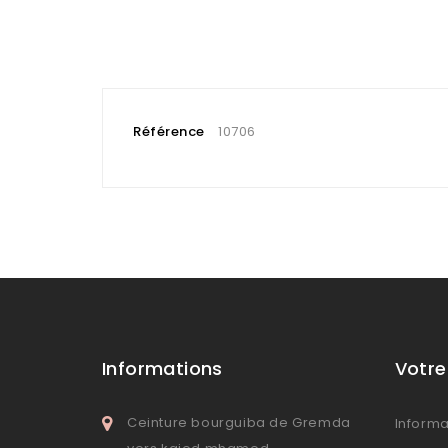
Référence
10706
Informations
Votr
Ceinture bourguiba de Gremda
Informa