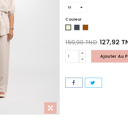
Couleur
Noir
Marron
Beige
127,92 T
159,90 TND
Ajouter Au P