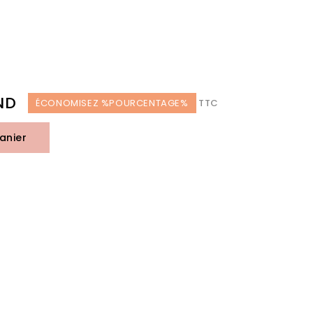
ND
ÉCONOMISEZ %POURCENTAGE%
TTC
anier