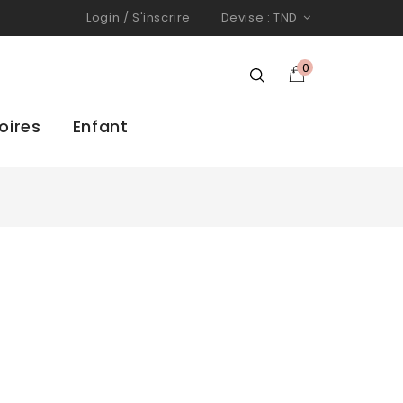
Login
/
S'inscrire
Devise :
TND
0
oires
Enfant