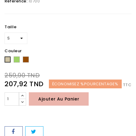
Référence:
10700
Taille
Couleur
Vert
Marron
Taupe
259,90 TND
207,92 TND
ÉCONOMISEZ %POURCENTAGE%
TTC
Ajouter Au Panier