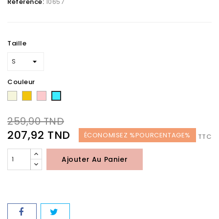
Référence:
10657
Taille
Couleur
Beige
Jaune
Rose
bleu
ciel
259,90 TND
207,92 TND
ÉCONOMISEZ %POURCENTAGE%
TTC
Ajouter Au Panier