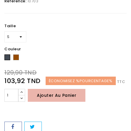
Référence:
10703
Taille
Couleur
Marron
Noir
129,90 TND
103,92 TND
ÉCONOMISEZ %POURCENTAGE%
TTC
Ajouter Au Panier