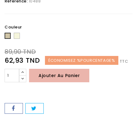
Référence:
10488
Couleur
Beige
Taupe
89,90 TND
62,93 TND
ÉCONOMISEZ %POURCENTAGE%
TTC
Ajouter Au Panier