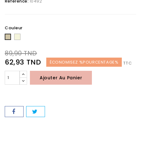
Référence:
10492
Couleur
Beige
Taupe
89,90 TND
62,93 TND
ÉCONOMISEZ %POURCENTAGE%
TTC
Ajouter Au Panier