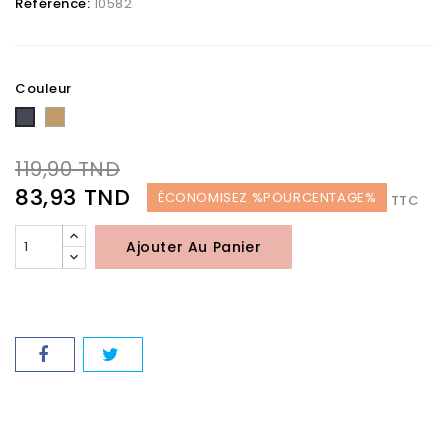
Référence:
10582
Couleur
Camel
Noir
119,90 TND
83,93 TND
ÉCONOMISEZ %POURCENTAGE%
TTC
Ajouter Au Panier