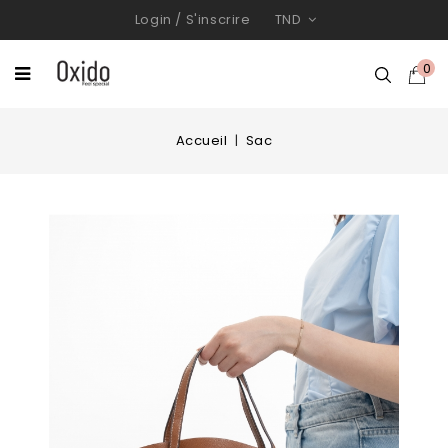
Login
/
S'inscrire
TND
0
Accueil
Sac