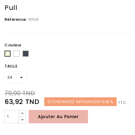
Pull
Référence:
10518
Couleur
Blanc
Noir
Beige
TAILLE
79,90 TND
63,92 TND
ÉCONOMISEZ %POURCENTAGE%
TTC
Ajouter Au Panier