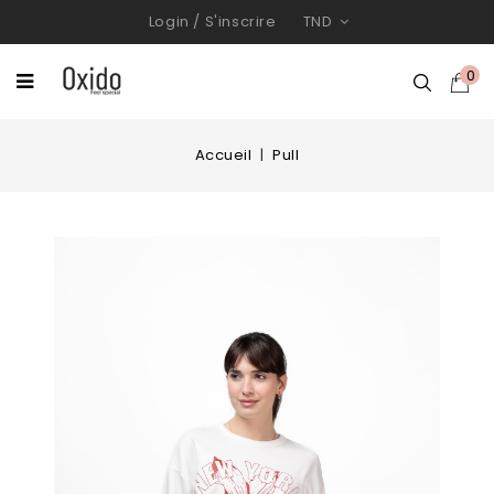
Login
/
S'inscrire
TND
0
Accueil
Pull