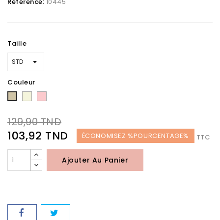
Référence:
10445
Taille
Couleur
Beige
Rose
Taupe
129,90 TND
103,92 TND
ÉCONOMISEZ %POURCENTAGE%
TTC
Ajouter Au Panier