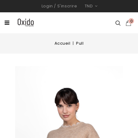
Login
/
S'inscrire
TND
0
Accueil
Pull