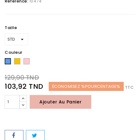
Référence:
10474
Taille
Couleur
Jaune
Rose
Bleu
129,90 TND
103,92 TND
ÉCONOMISEZ %POURCENTAGE%
TTC
Ajouter Au Panier