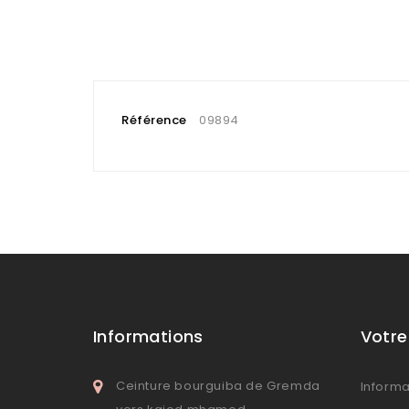
Référence
09894
Informations
Votr
Ceinture bourguiba de Gremda
Informa