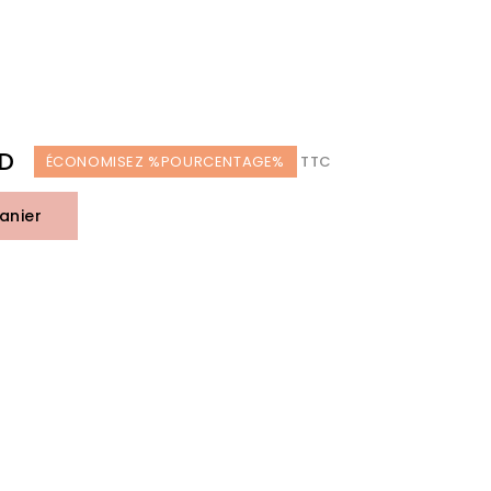
ND
ÉCONOMISEZ %POURCENTAGE%
TTC
anier