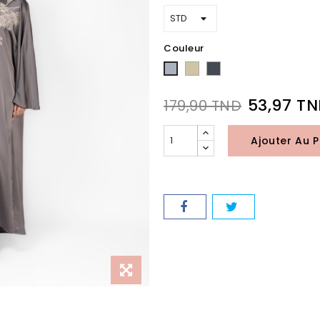
Couleur
Taupe
Noir
Gris
53,97 T
179,90 TND
Ajouter Au P