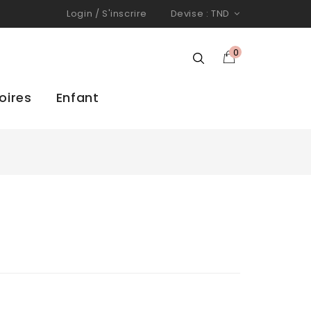
Login
/
S'inscrire
Devise :
TND
0
oires
Enfant