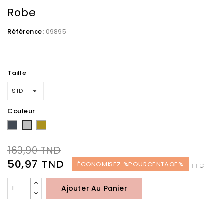
Robe
Référence:
09895
Taille
Couleur
Noir
Doré
Argent
169,90 TND
50,97 TND
ÉCONOMISEZ %POURCENTAGE%
TTC
Ajouter Au Panier