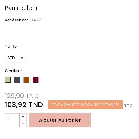
Pantalon
Référence:
10477
Taille
Couleur
Noir
Marron
bordeaux
Taupe
129,90 TND
103,92 TND
ÉCONOMISEZ %POURCENTAGE%
TTC
Ajouter Au Panier