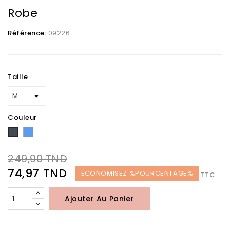
Robe
Référence:
09226
Taille
Couleur
Bleu
Noir
249,90 TND
74,97 TND
ÉCONOMISEZ %POURCENTAGE%
TTC
Ajouter Au Panier