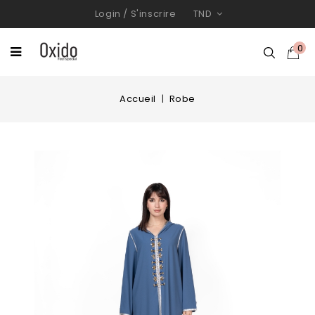
Login
/
S'inscrire
TND
0
Accueil
Robe