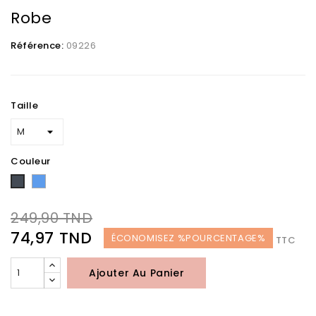
Robe
Référence:
09226
Taille
Couleur
Bleu
Noir
249,90 TND
74,97 TND
ÉCONOMISEZ %POURCENTAGE%
TTC
Ajouter Au Panier