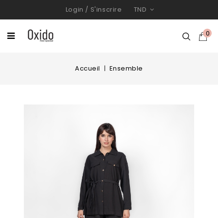
Login
/
S'inscrire
TND
0
Accueil
Ensemble