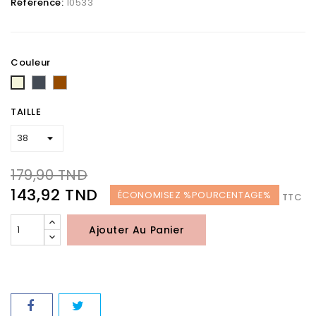
Référence:
10533
Couleur
Noir
Marron
Beige
TAILLE
179,90 TND
143,92 TND
ÉCONOMISEZ %POURCENTAGE%
TTC
Ajouter Au Panier