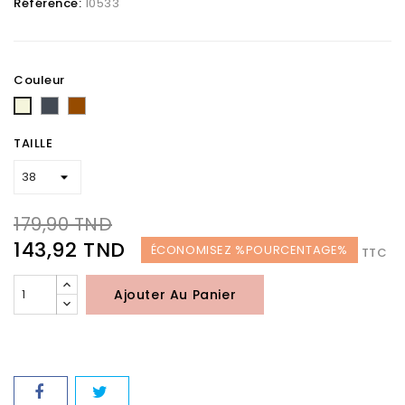
Référence:
10533
Couleur
Noir
Marron
Beige
TAILLE
179,90 TND
143,92 TND
ÉCONOMISEZ %POURCENTAGE%
TTC
Ajouter Au Panier