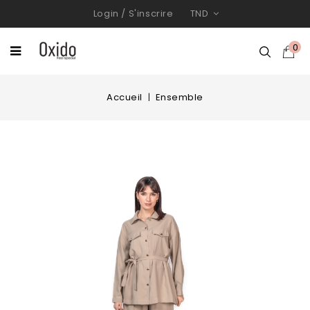
Login
/
S'inscrire
TND
0
Accueil
Ensemble