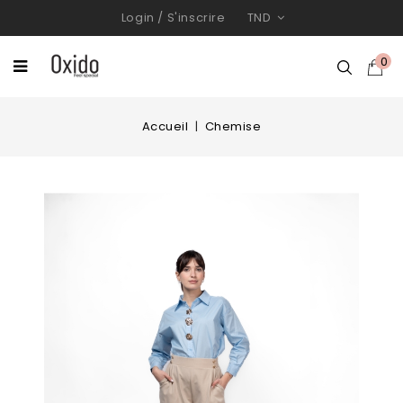
Login
/
S'inscrire
TND
0
Accueil
Chemise