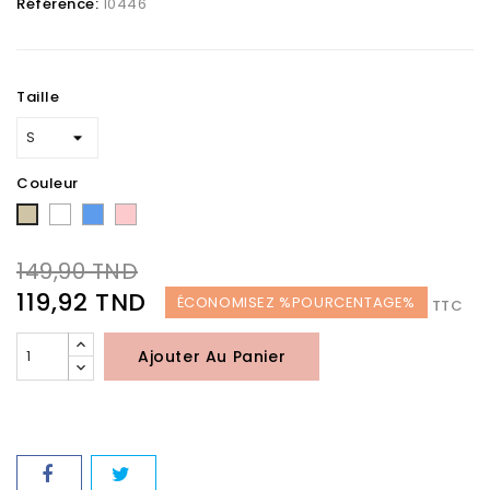
Référence:
10446
Taille
Couleur
Blanc
Bleu
Rose
Taupe
149,90 TND
119,92 TND
ÉCONOMISEZ %POURCENTAGE%
TTC
Ajouter Au Panier