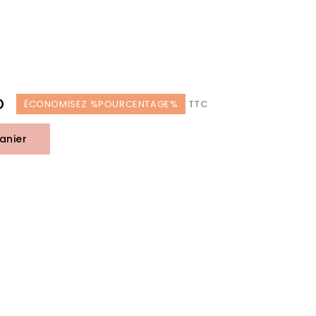
D
ÉCONOMISEZ %POURCENTAGE%
TTC
anier