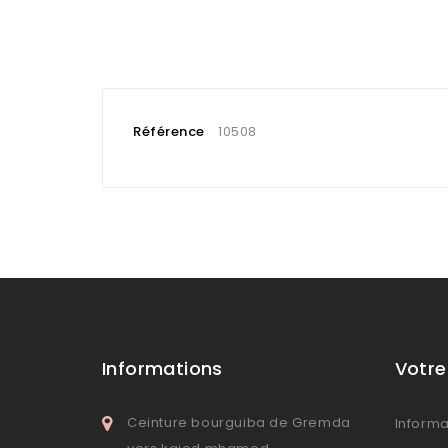
Référence
10508
Informations
Votr
Ceinture bourguiba de Gremda
Informa