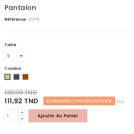
Pantalon
Référence:
10475
Taille
Couleur
Noir
Marron
Taupe
139,90 TND
111,92 TND
ÉCONOMISEZ %POURCENTAGE%
TTC
Ajouter Au Panier