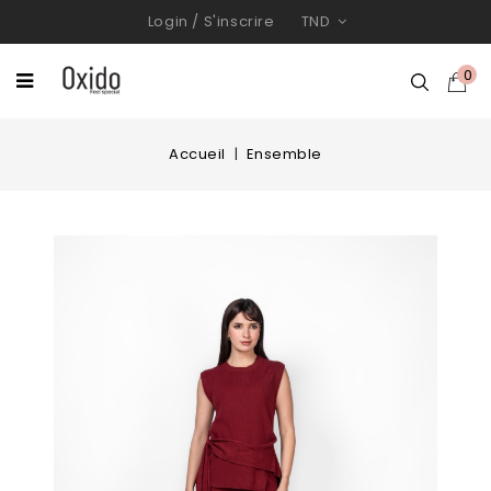
Login
/
S'inscrire
TND
0
Accueil
Ensemble