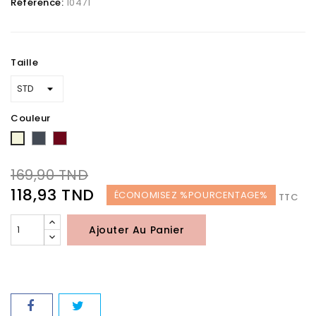
Référence:
10471
Taille
Couleur
Noir
bordeaux
Beige
169,90 TND
118,93 TND
ÉCONOMISEZ %POURCENTAGE%
TTC
Ajouter Au Panier