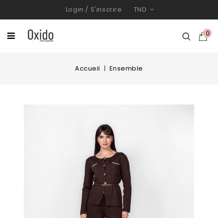
Login
/
S'inscrire
TND
0
Accueil
Ensemble