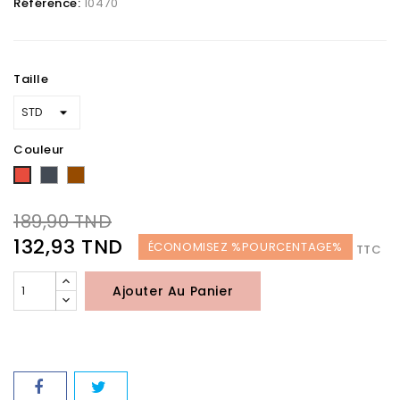
Référence:
10470
Taille
Couleur
Noir
Marron
Rouge
189,90 TND
132,93 TND
ÉCONOMISEZ %POURCENTAGE%
TTC
Ajouter Au Panier