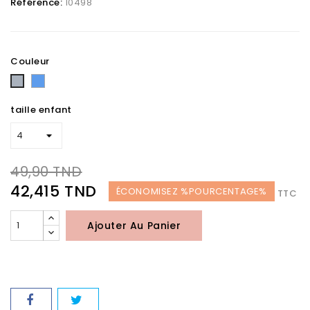
Référence:
10498
Couleur
Bleu
Gris
taille enfant
49,90 TND
42,415 TND
ÉCONOMISEZ %POURCENTAGE%
TTC
Ajouter Au Panier