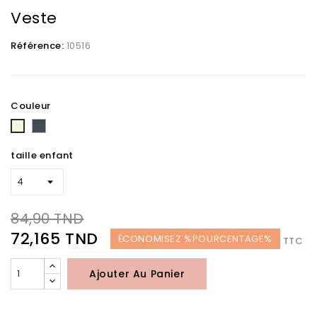
Veste
Référence:
10516
Couleur
Noir
Beige
taille enfant
84,90 TND
72,165 TND
ÉCONOMISEZ %POURCENTAGE%
TTC
Ajouter Au Panier