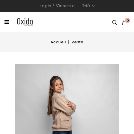
Login
/
S'inscrire
TND
0
Accueil
Veste