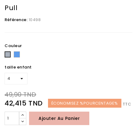
Pull
Référence:
10498
Couleur
Bleu
Gris
taille enfant
49,90 TND
42,415 TND
ÉCONOMISEZ %POURCENTAGE%
TTC
Ajouter Au Panier