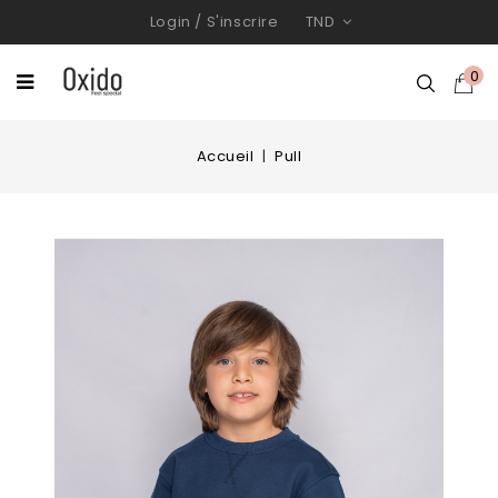
Login
/
S'inscrire
TND
0
Accueil
Pull