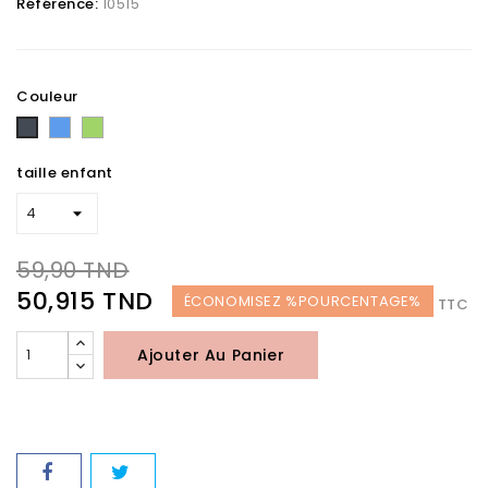
Référence:
10515
Couleur
Bleu
Vert
Noir
taille enfant
59,90 TND
50,915 TND
ÉCONOMISEZ %POURCENTAGE%
TTC
Ajouter Au Panier