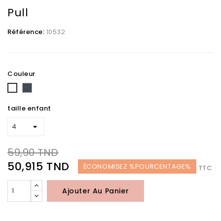
Pull
Référence:
10532
Couleur
Noir
Blanc
taille enfant
59,90 TND
50,915 TND
ÉCONOMISEZ %POURCENTAGE%
TTC
Ajouter Au Panier