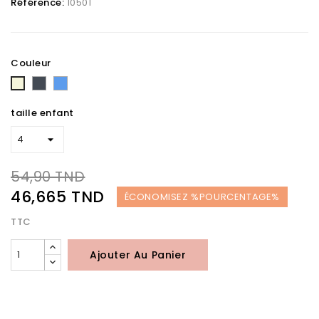
Référence:
10501
Couleur
Noir
Bleu
Beige
taille enfant
54,90 TND
46,665 TND
ÉCONOMISEZ %POURCENTAGE%
TTC
Ajouter Au Panier