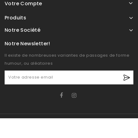
Votre Compte
Produits
Notre Société
Notre Newsletter!
Il existe de nombreuses variantes de passages de forme
humour, ou aléatoires
© OXIDO 2026 - Boutique E-commerce développé par
ict.com.tn | Stratégie de communication Salma Ben Ismail