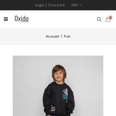
Login
/
S'inscrire
TND
0
Accueil
Pull