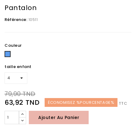
Pantalon
Référence:
10511
Couleur
Bleu
taille enfant
79,90 TND
63,92 TND
ÉCONOMISEZ %POURCENTAGE%
TTC
Ajouter Au Panier