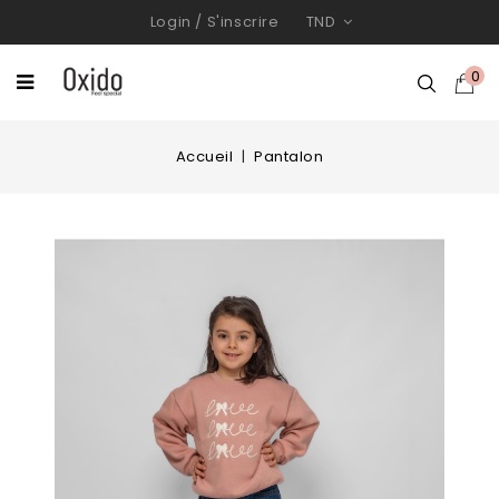
Login
/
S'inscrire
TND
0
Accueil
Pantalon