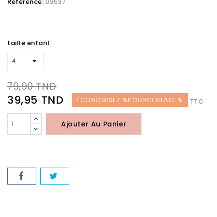
Référence:
09537
taille enfant
79,90 TND
39,95 TND
ÉCONOMISEZ %POURCENTAGE%
TTC
Ajouter Au Panier