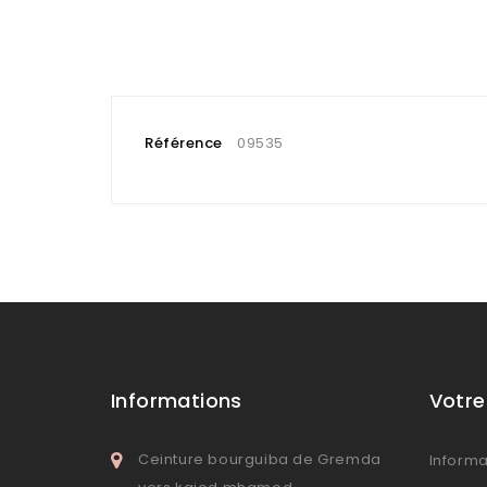
Référence
09535
Informations
Votr
Ceinture bourguiba de Gremda
Informa