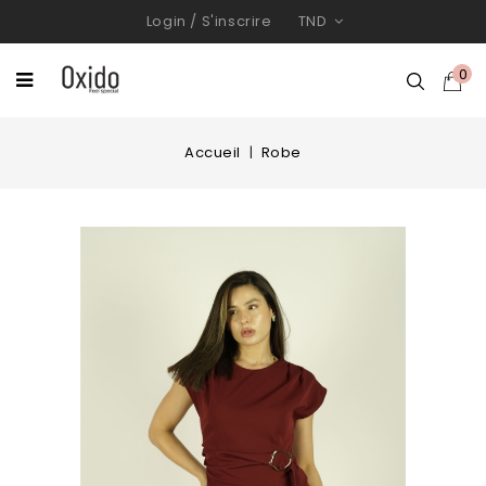
Login
/
S'inscrire
TND
0
Accueil
Robe