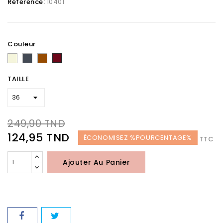
Référence:
10401
Couleur
Beige
Noir
Marron
bordeaux
TAILLE
249,90 TND
124,95 TND
ÉCONOMISEZ %POURCENTAGE%
TTC
Ajouter Au Panier