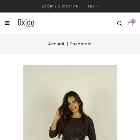
Login
/
S'inscrire
TND
0
Accueil
Ensemble