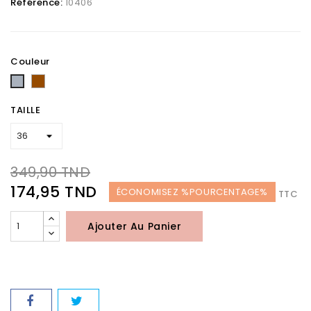
Référence:
10406
Couleur
Marron
Gris
TAILLE
349,90 TND
174,95 TND
ÉCONOMISEZ %POURCENTAGE%
TTC
Ajouter Au Panier