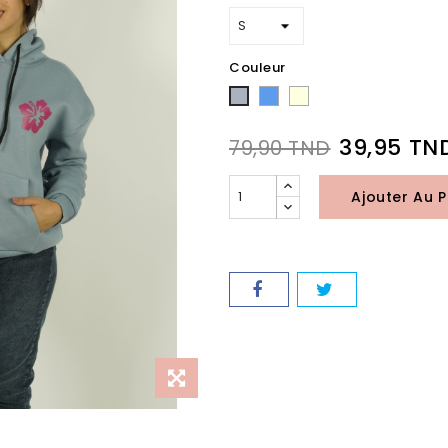
Couleur
Bleu
écru
Gris
39,95 TN
79,90 TND
Ajouter Au P