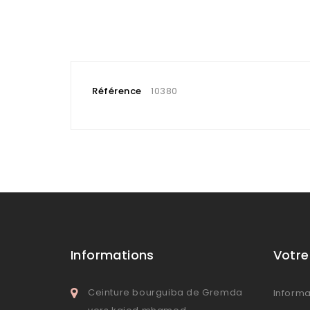
Référence
10380
Informations
Votr
Ceinture bourguiba de Gremda
Informa