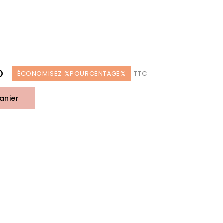
D
ÉCONOMISEZ %POURCENTAGE%
TTC
anier