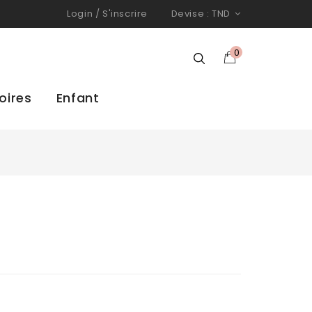
Login
/
S'inscrire
Devise :
TND
0
oires
Enfant