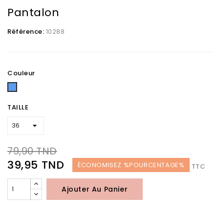
Pantalon
Référence:
10288
Couleur
Bleu
TAILLE
79,90 TND
39,95 TND
ÉCONOMISEZ %POURCENTAGE%
TTC
Ajouter Au Panier