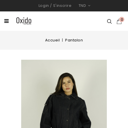
Login
/
S'inscrire
TND
0
Accueil
Pantalon