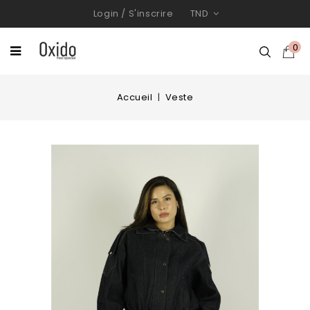
Login
/
S'inscrire
TND
0
Accueil
Veste