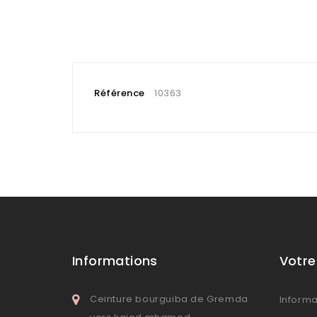
Référence
10363
Informations
Votr
Ceinture bourguiba de Gremda
Informa