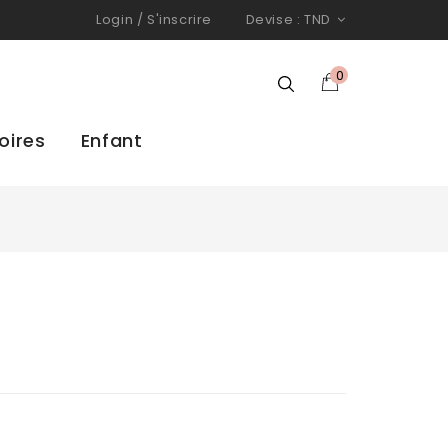
Login
/
S'inscrire
Devise :
TND
0
oires
Enfant