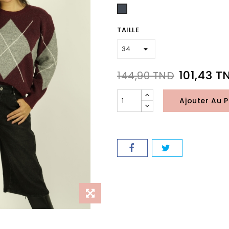
Noir
TAILLE
101,43 T
144,90 TND
Ajouter Au P