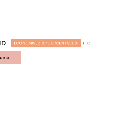
ND
ÉCONOMISEZ %POURCENTAGE%
TTC
anier