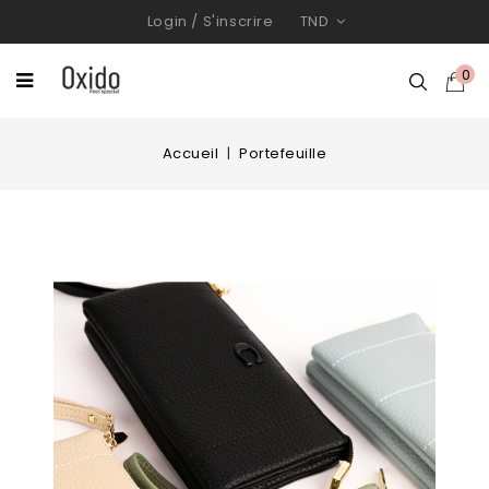
Login
/
S'inscrire
TND
0
Accueil
Portefeuille