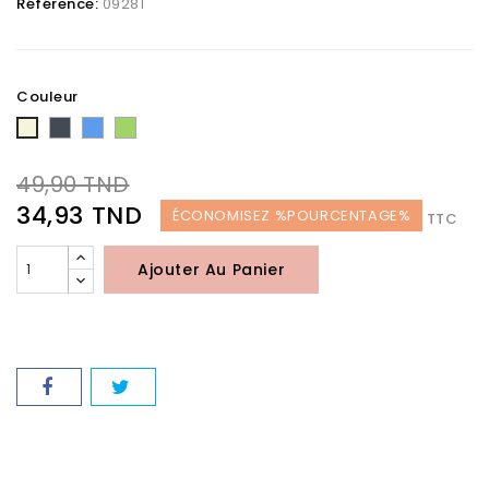
Référence:
09281
Couleur
Noir
Bleu
Vert
Beige
49,90 TND
34,93 TND
ÉCONOMISEZ %POURCENTAGE%
TTC
Ajouter Au Panier