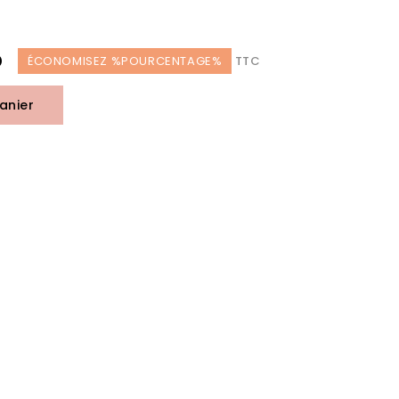
D
ÉCONOMISEZ %POURCENTAGE%
TTC
anier