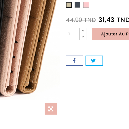
Noir
Rose
Taupe
31,43 TN
44,90 TND
Ajouter Au P